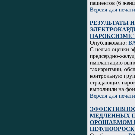
пациентов (6 женщ
Версия для печати
РЕЗУЛЬТАТЫ 
ЭЛЕКТРОКАР
ПАРОКСИЗМЕ 
Опубликовано:
В
С целью оценки э
предсердно-желуд
имплантацию выпо
тахиаритмии, обсл
контрольную групп
страдающих паро
выполнили на фон
Версия для печати
ЭФФЕКТИВНОС
МЕДЛЕННЫХ П
ОРОШАЕМОМ 
НЕФЛЮОРОСК