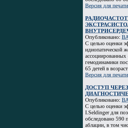
Версия для печати
РАДИОЧАСТОТ
ЭКСТРАСИСТО
ВНУТРИСЕРД
Опубликовано:
В
С целью оценки э
идиопатической ж
ассоциированных 
гемодинамики пос
65 детей в возраст
Версия для печати
ДОСТУП ЧЕРЕ
ДИАГНОСТИЧЕ
Опубликовано:
В
С целью оценки эф
I.Seldinger для п
обследовано 590 п
аблации, в том чи