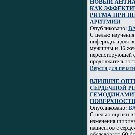
НОВЫЙ АНТИА
КАК ЭФФЕКТИ
РИТМА ПРИ П
АРИТМИИ
Опубликовано:
В
С целью изучения
ниферидила для в
мужчины и 36 жен
персистирующей ф
продолжительност
Версия для печати
ВЛИЯНИЕ ОП
СЕРДЕЧНОЙ Р
ГЕМОДИНАМИК
ПОВЕРХНОСТН
Опубликовано:
В
С целью оценки в
изменения ширины
пациентов с серд
обследовано 60 б