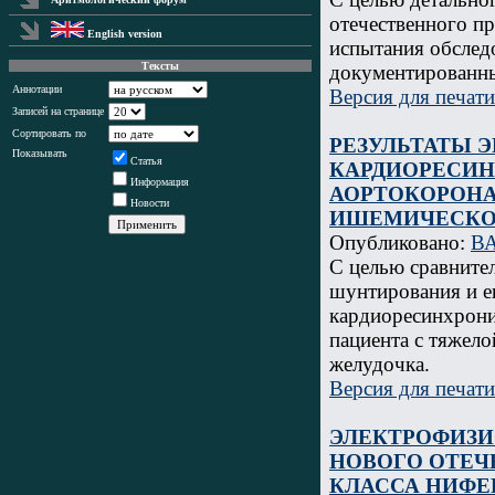
отечественного пр
English version
испытания обследо
Тексты
документированн
Аннотации
Версия для печати
Записей на странице
Сортировать по
РЕЗУЛЬТАТЫ 
Показывать
Статья
КАРДИОРЕСИН
Информация
АОРТОКОРОНА
Новости
ИШЕМИЧЕСКО
Опубликовано:
В
С целью сравните
шунтирования и е
кардиоресинхрон
пациента с тяжел
желудочка.
Версия для печати
ЭЛЕКТРОФИЗИ
НОВОГО ОТЕЧ
КЛАССА НИФЕ