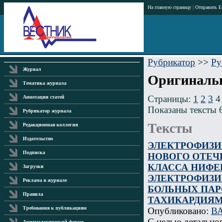
На главную страницу
|
Отправить E
Рубрикатор
>>
Ру
Журнал
Оригинальн
Тематика журнала
Страницы:
1
2
3
Аннотации статей
Показаны тексты 
Рубрикатор журнала
Тексты
Редакционная коллегия
Издательство
ЭЛЕКТРОФИЗИ
Подписка
НОВОГО ОТЕЧ
КЛАССА НИФЕ
Загрузки
ЭЛЕКТРОФИЗИ
Реклама в журнале
БОЛЬНЫХ ПА
Правила
ТАХИКАРДИЯ
Требования к публикациям
Опубликовано:
В
С целью детально
Аритмологический форум