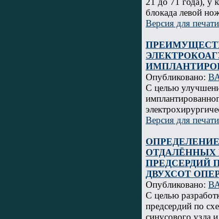
21 до 71 года), у
блокада левой нож
Версия для печати
ПРЕИМУЩЕСТВ
ЭЛЕКТРОКОАГ
ИМПЛАНТИРО
Опубликовано:
В
С целью улучшени
имплантированног
электрохирургиче
Версия для печати
ОПРЕДЕЛЕНИ
ОТДАЛЁННЫХ 
ПРЕДСЕРДИЙ 
ДВУХСОТ ОПЕ
Опубликовано:
В
С целью разработ
предсердий по сх
синусового узла 