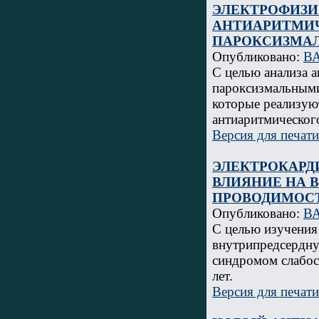
ЭЛЕКТРОФИЗ
АНТИАРИТМИЧ
ПАРОКСИЗМА
Опубликовано:
В
С целью анализа 
пароксизмальными
которые реализую
антиаритмическог
Версия для печати
ЭЛЕКТРОКАРД
ВЛИЯНИЕ НА 
ПРОВОДИМОС
Опубликовано:
В
C целью изучения
внутрипредсердну
синдромом слабост
лет.
Версия для печати