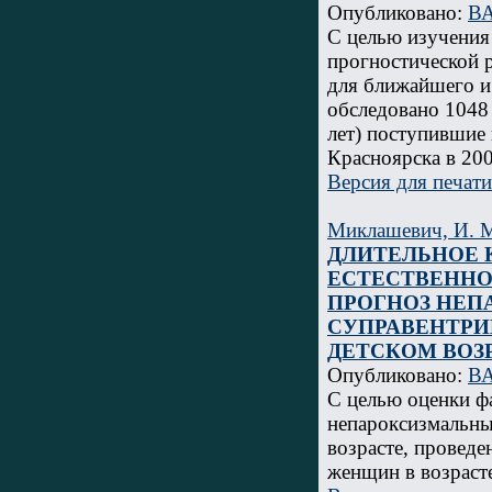
Опубликовано:
ВА
С целью изучения
прогностической 
для ближайшего и
обследовано 1048 
лет) поступившие
Красноярска в 200
Версия для печати
Миклашевич, И. 
ДЛИТЕЛЬНОЕ 
ЕСТЕСТВЕННО
ПРОГНОЗ НЕП
СУПРАВЕНТРИ
ДЕТСКОМ ВОЗ
Опубликовано:
ВА
С целью оценки фа
непароксизмальны
возрасте, проведе
женщин в возрасте 