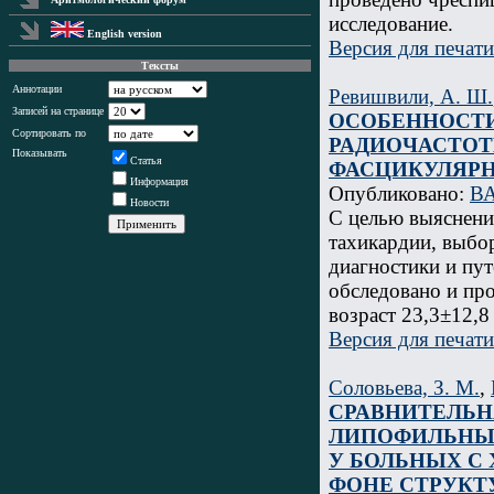
исследование.
English version
Версия для печати
Тексты
Аннотации
Ревишвили, А. Ш.
Записей на странице
ОСОБЕННОСТИ
Сортировать по
РАДИОЧАСТОТ
Показывать
Статья
ФАСЦИКУЛЯРН
Информация
Опубликовано:
ВА
Новости
С целью выяснени
тахикардии, выбо
диагностики и пу
обследовано и про
возраст 23,3±12,8
Версия для печати
Соловьева, З. М.
,
СРАВНИТЕЛЬН
ЛИПОФИЛЬНЫХ
У БОЛЬНЫХ С
ФОНЕ СТРУКТ