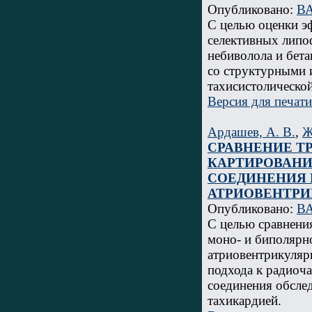
Опубликовано:
ВА
С целью оценки э
селективных липо
небиволола и бет
со структурными 
тахисистолическо
Версия для печати
Ардашев, А. В.
,
Ж
СРАВНЕНИЕ Т
КАРТИРОВАНИ
СОЕДИНЕНИЯ 
АТРИОВЕНТРИ
Опубликовано:
ВА
С целью сравнени
моно- и биполярн
атриовентрикуляр
подхода к радиоч
соединения обсле
тахикардией.