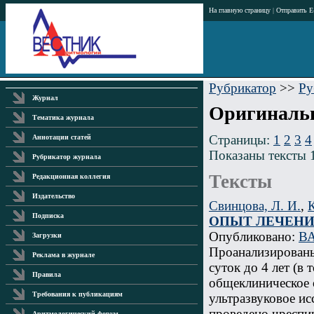
На главную страницу
|
Отправить E
Рубрикатор
>>
Ру
Журнал
Оригинальн
Тематика журнала
Страницы:
1
2
3
4
Аннотации статей
Показаны тексты 
Рубрикатор журнала
Тексты
Редакционная коллегия
Издательство
Свинцова, Л. И.
,
К
Подписка
ОПЫТ ЛЕЧЕНИ
Опубликовано:
ВА
Загрузки
Проанализированы 
Реклама в журнале
суток до 4 лет (в
Правила
общеклиническое 
Требования к публикациям
ультразвуковое ис
проведено чреспи
Аритмологический форум