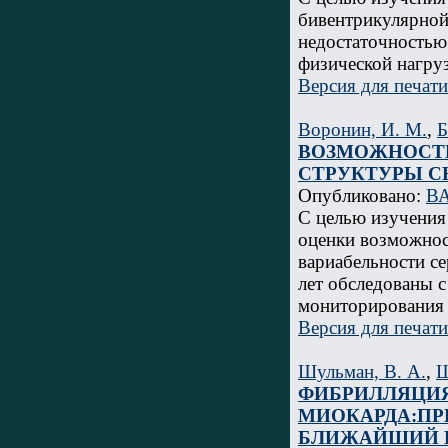
бивентрикулярной
недостаточностью 
физической нагруз
Версия для печати
Воронин, И. М.
,
Б
ВОЗМОЖНОСТИ
СТРУКТУРЫ С
Опубликовано:
ВА
С целью изучения 
оценки возможнос
вариабельности се
лет обследованы 
мониторирования
Версия для печати
Шульман, В. А.
,
Ш
ФИБРИЛЛЯЦИЯ
МИОКАРДА:ПР
БЛИЖАЙШИЙ 