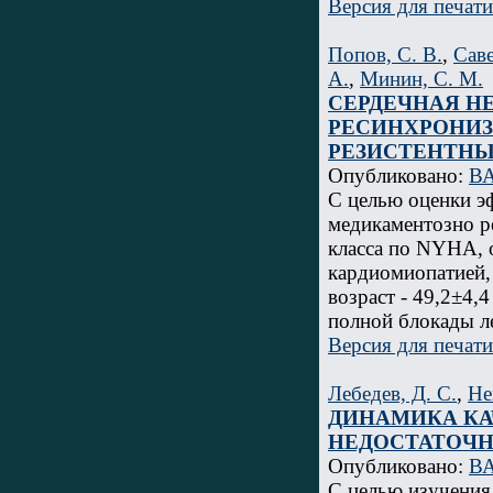
Версия для печати
Попов, С. В.
,
Саве
А.
,
Минин, С. М.
СЕРДЕЧНАЯ Н
РЕСИНХРОНИЗ
РЕЗИСТЕНТН
Опубликовано:
ВА
С целью оценки э
медикаментозно р
класса по NYHA, 
кардиомиопатией, 
возраст - 49,2±4,
полной блокады л
Версия для печати
Лебедев, Д. С.
,
Не
ДИНАМИКА КА
НЕДОСТАТОЧН
Опубликовано:
ВА
С целью изучения