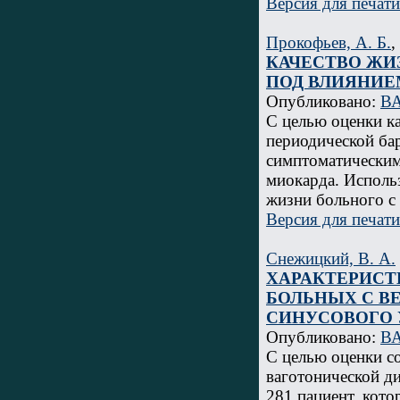
Версия для печати
Прокофьев, А. Б.
,
КАЧЕСТВО ЖИ
ПОД ВЛИЯНИЕ
Опубликовано:
ВА
С целью оценки ка
периодической ба
симптоматическим
миокарда. Исполь
жизни больного с
Версия для печати
Снежицкий, В. А.
ХАРАКТЕРИСТ
БОЛЬНЫХ С В
СИНУСОВОГО 
Опубликовано:
ВА
С целью оценки с
ваготонической д
281 пациент, кот