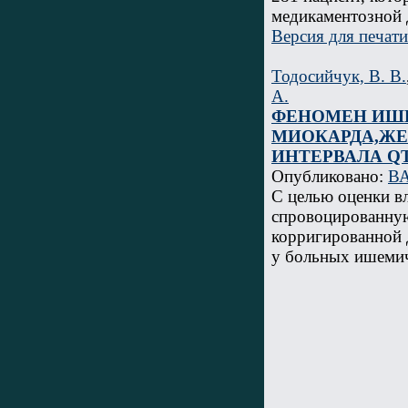
медикаментозной 
Версия для печати
Тодосийчук, В. В.
А.
ФЕНОМЕН ИШ
МИОКАРДА,ЖЕ
ИНТЕРВАЛА Q
Опубликовано:
ВА
C целью оценки в
спровоцированную
корригированной 
у больных ишемич