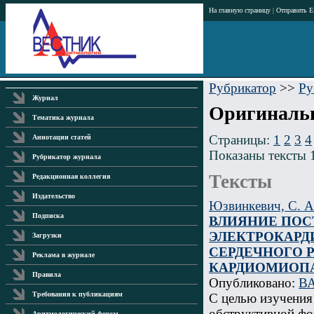
На главную страницу
|
Отправить E
Рубрикатор
>>
Ру
Журнал
Оригинальн
Тематика журнала
Страницы:
1
2
3
4
Аннотации статей
Показаны тексты 
Рубрикатор журнала
Тексты
Редакционная коллегия
Издательство
Юзвинкевич, С. А
Подписка
ВЛИЯНИЕ ПОС
ЭЛЕКТРОКАРД
Загрузки
СЕРДЕЧНОГО 
Реклама в журнале
КАРДИОМИОП
Правила
Опубликовано:
ВА
Требования к публикациям
С целью изучения
обструктивной фо
Аритмологический форум