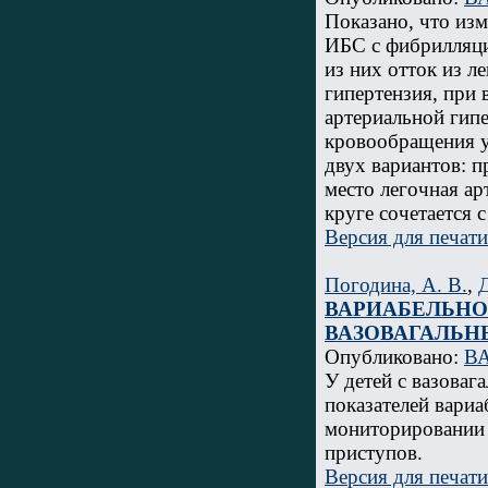
Показано, что из
ИБС с фибрилляци
из них отток из л
гипертензия, при 
артериальной гип
кровообращения у
двух вариантов: п
место легочная ар
круге сочетается 
Версия для печати
Погодина, А. В.
,
Д
ВАРИАБЕЛЬНО
ВАЗОВАГАЛЬ
Опубликовано:
ВА
У детей с вазова
показателей вари
мониторировании 
приступов.
Версия для печати