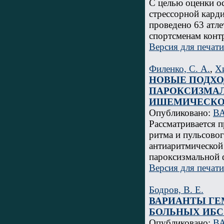
С целью оценки о
стрессорной кард
проведено 63 атл
спортсменам конт
Версия для печати
Филенко, С. А.
,
Хи
НОВЫЕ ПОДХО
ПАРОКСИЗМАЛ
ИШЕМИЧЕСКО
Опубликовано:
ВА
Рассматривается 
ритма и пульсово
антиаритмической
пароксизмальной 
Версия для печати
Бодров, В. Е.
ВАРИАНТЫ ГЕ
БОЛЬНЫХ ИБС
Опубликовано:
ВА