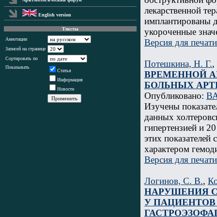
лекарственной тер
English version
имплантированы 
Тексты
укороченные знач
Аннотации
Версия для печати
Записей на странице
Сортировать по
Потешкина, Н. Г.
,
Показывать
Статья
ВРЕМЕННОЙ А
Информация
БОЛЬНЫХ АРТ
Новости
Опубликовано:
ВА
Изучены показате
данных холтеровс
гипертензией и 2
этих показателей 
характером гемод
Версия для печати
Логинов, С. В.
,
Ко
НАРУШЕНИЯ С
У ПАЦИЕНТОВ
ГАСТРОЭЗОФА