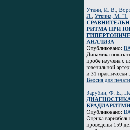
Уткин, И. В.
,
Воро
Л.
,
Уткина, М. Н.
СРАВНИТЕЛЬН
РИТМА ПРИ Ю
ГИПЕРТОНИЧЕ
АНАЛИЗА
Опубликовано:
ВА
Динамика показате
пробе изучена с и
ювенильной артер
и 31 практически 
Версия для печати
Зарубин, Ф. Е.
,
Пе
ДИАГНОСТИКА
БРАДИАРИТМИ
Опубликовано:
ВА
Оценка вариабель
проведены 159 де