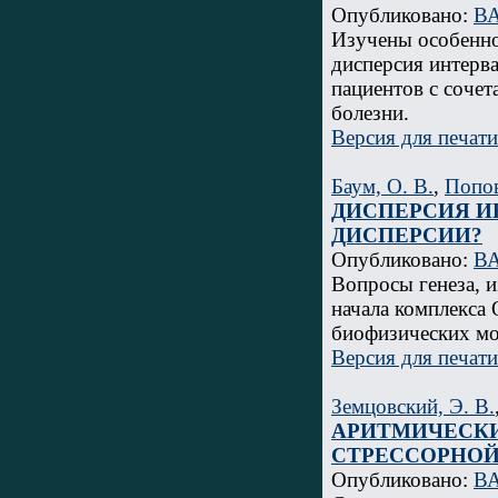
Опубликовано:
ВА
Изучены особенно
дисперсия интерв
пациентов с соче
болезни.
Версия для печати
Баум, О. В.
,
Попов
ДИСПЕРСИЯ ИН
ДИСПЕРСИИ?
Опубликовано:
ВА
Вопросы генеза, 
начала комплекса
биофизических мод
Версия для печати
Земцовский, Э. В.
АРИТМИЧЕСКИ
СТРЕССОРНО
Опубликовано:
ВА