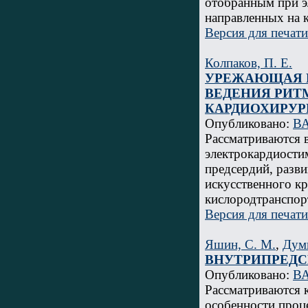
отобранным при э
направленных на
Версия для печати
Колпаков, П. Е.
УРЕЖАЮЩАЯ П
ВЕДЕНИЯ РИТ
КАРДИОХИРУР
Опубликовано:
ВА
Рассматриваются
электрокардиости
предсердий, разв
искусственного к
кислородтранспор
Версия для печати
Яшин, С. М.
,
Дум
ВНУТРИПРЕДС
Опубликовано:
ВА
Рассматриваются 
особенности проц