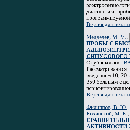
электрофизиологи
диагностики проб
программируемой 
Версия для печати
Медведев, М. М.
,
ПРОБЫ С БЫС
АДЕНОЗИНТРИ
СИНУСОВОГО 
Опубликовано:
ВА
Рассматриваются 
введением 10, 20
350 больным с це
верифицированног
Версия для печати
Филиппов, В. Ю.
Коханский, М. Е.
СРАВНИТЕЛЬН
АКТИВНОСТИ 