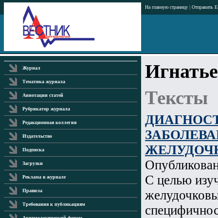
На главную страницу
|
Отправить E
Игнатье
Журнал
Тематика журнала
Тексты
Аннотации статей
Рубрикатор журнала
ДИАГНОС
Редакционная коллегия
ЗАБОЛЕВА
Издательство
ЖЕЛУДОЧ
Подписка
Опубликова
Загрузки
С целью изу
Реклама в журнале
желудочковы
Правила
Требования к публикациям
специфичнос
Аритмологический форум