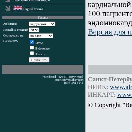
кардиальной
English version
100 пациент
Тексты
эндомиокард
Аннотации
Версия для п
Записей на странице
Сортировать по
Показывать
Статья
Информация
Новости
Российский Научно-Практический
Санкт-Петербу
рецензируемый журнал
ISSN 1561-8641
НИИК:
www.alm
Время генерации: 7 мс
ИНКАРТ:
www.i
© Copyright "В