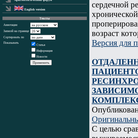
сердечной р
English version
хронической
Тексты
проперирова
Аннотации
возраст кото
Записей на странице
Сортировать по
Версия для п
Показывать
Статья
Информация
Новости
ОТДАЛЕН
ПАЦИЕНТО
РЕСИНХР
ЗАВИСИМ
КОМПЛЕК
Опубликова
Оригинальны
С целью сра