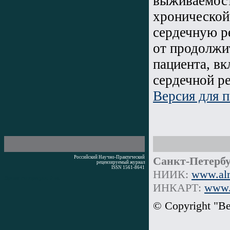
выживаемост
хронической
сердечную р
от продолжи
пациента, в
сердечной р
Версия для п
Российский Научно-Практический
Санкт-Петербу
рецензируемый журнал
ISSN 1561-8641
НИИК:
www.alm
Время генерации: 0 мс
ИНКАРТ:
www.i
© Copyright "В