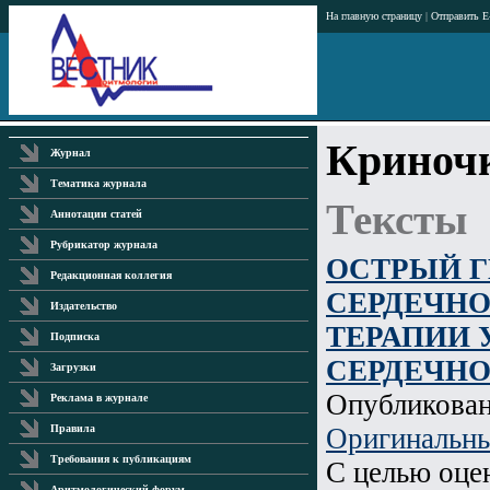
На главную страницу
|
Отправить E
Криночк
Журнал
Тематика журнала
Тексты
Аннотации статей
Рубрикатор журнала
ОСТРЫЙ 
Редакционная коллегия
СЕРДЕЧН
Издательство
ТЕРАПИИ 
Подписка
СЕРДЕЧН
Загрузки
Опубликова
Реклама в журнале
Оригинальны
Правила
Требования к публикациям
С целью оце
Аритмологический форум