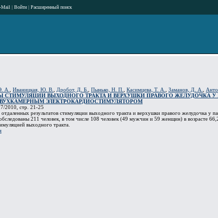
-Mail
|
Войти
|
Расширенный поиск
. А.
,
Иваницкая, Ю. В.
,
Дробот, Д. Б.
,
Пынько, Н. П.
,
Касимцева, Т. А.
,
Заманов, Д. А.
,
Анто
Ы СТИМУЛЯЦИИ ВЫХОДНОГО ТРАКТА И ВЕРХУШКИ ПРАВОГО ЖЕЛУДОЧКА У
ВУХКАМЕРНЫМ ЭЛЕКТРОКАРДИОСТИМУЛЯТОРОМ
7/2010, стр. 21-25
и отдаленных результатов стимуляции выходного тракта и верхушки правого желудочка у 
бследованы 211 человек, в том числе 108 человек (49 мужчин и 59 женщин) в возрасте 66,
тимуляцией выходного тракта.
я