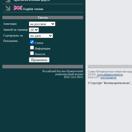
English version
Тексты
Аннотации
Записей на странице
Сортировать по
Показывать
Статья
Информация
Новости
Российский Научно-Практический
Санкт-Петербургское общество кард
рецензируемый журнал
НИИК:
www.almazovcentre.ru
ISSN 1561-8641
ИНКАРТ:
www.incart.ru
Время генерации: 0 мс
© Copyright "Вестник аритмологии",