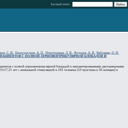
Быстрый поиск:
нов, С. И.
,
Царегородцев, А. П.
,
Пристромова, Л. В.
,
Федоров, А. В.
,
Кабушева, О. Н.
 ПАЦИЕНТОВ С ПОЛНОЙ АТРИОВЕНТРИКУЛЯРНОЙ БЛОКАДОЙ И
пациентов с полной атриовентрикулярной блокадой и имплантированными двухкамерными
23±17,51 лет с апикальной стимуляцией и 103 человека (53 мужчины и 50 женщин) в