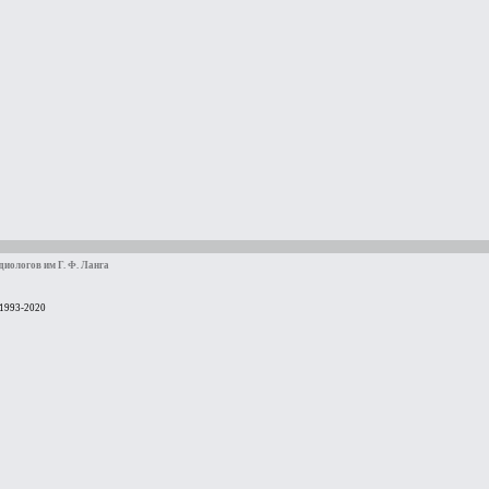
иологов им Г. Ф. Ланга
 1993-2020