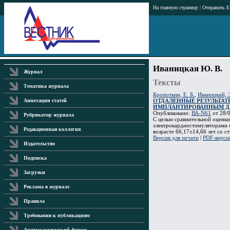
На главную страницу
|
Отправить E
Иваницкая Ю. В.
Журнал
Тексты
Тематика журнала
Кропоткин, Е. Б.
,
Иваницкий, Э
ОТДАЛЕННЫЕ РЕЗУЛЬТАТ
Аннотации статей
ИМПЛАНТИРОВАННЫМ Д
Опубликовано:
ВА-N61
от 28/0
Рубрикатор журнала
С целью сравнительной оценк
электрокардиостимуляторами о
Редакционная коллегия
возрасте 66,17±14,66 лет со с
Версия для печати
|
PDF-верси
Издательство
Подписка
Загрузки
Реклама в журнале
Правила
Требования к публикациям
Аритмологический форум