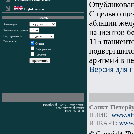
Опубликова
English version
С целью оце
Тексты
аблации жел
Аннотации
пациентов б
Записей на странице
Сортировать по
115 пациенто
Показывать
Статья
подвергшихс
Информация
Новости
аритмий в пе
Версия для п
Российский Научно-Практический
Санкт-Петербу
рецензируемый журнал
ISSN 1561-8641
НИИК:
www.alm
Время генерации: 1 мс
ИНКАРТ:
www.i
© Copyright "В