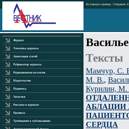
На главную страницу
|
Отправить E
Васильев
Журнал
Тематика журнала
Тексты
Аннотации статей
Рубрикатор журнала
Мамчур, С. 
Редакционная коллегия
М. В.
,
Василь
Издательство
Курилин, М.
Подписка
ОТДАЛЕНН
Загрузки
АБЛАЦИИ
Реклама в журнале
ПАЦИЕНТО
Правила
Требования к публикациям
СЕРДЦА
Аритмологический форум