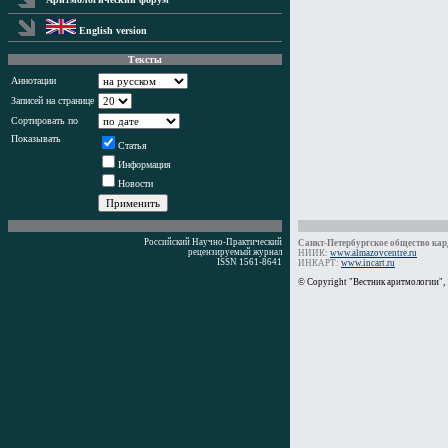
English version
Тексты
Аннотации
Записей на странице
Сортировать по
Показывать
Статья
Информация
Новости
Российский Научно-Практический
Санкт-Петербургское общество кард
рецензируемый журнал
НИИК:
www.almazovcentre.ru
ISSN 1561-8641
ИНКАРТ:
www.incart.ru
Время генерации: 16 мс
© Copyright "Вестник аритмологии",