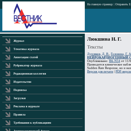
На главную страницу
|
Отправить E
Люкшина Н. Г.
Журнал
Тексты
Тематика журнала
Дупляков, Д. В.
,
Головина, Г. А
НЕЙРОКАРДИОГЕННЫЙ О
Аннотации статей
Опубликовано:
ВА-N54
от 11/0
Приводится клиническое наблю
Рубрикатор журнала
Sudden Rate Response, но и на
Версия для печати
|
PDF-верси
Редакционная коллегия
Издательство
Подписка
Загрузки
Реклама в журнале
Правила
Требования к публикациям
Аритмологический форум