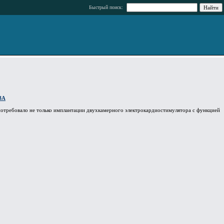
Быстрый поиск:
ЗА
потребовало не только имплантации двухкамерного электрокардиостимулятора с функцией