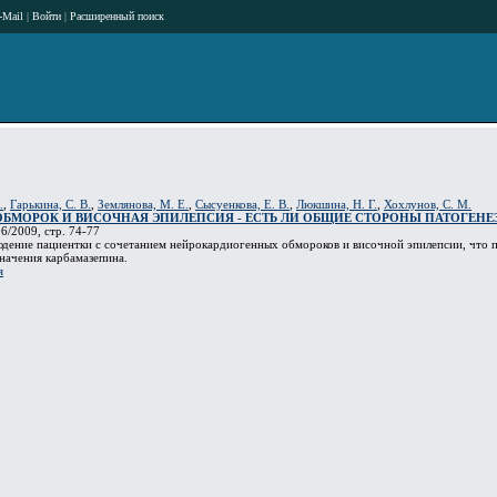
-Mail
|
Войти
|
Расширенный поиск
.
,
Гарькина, С. В.
,
Землянова, М. Е.
,
Сысуенкова, Е. В.
,
Люкшина, Н. Г.
,
Хохлунов, С. М.
БМОРОК И ВИСОЧНАЯ ЭПИЛЕПСИЯ - ЕСТЬ ЛИ ОБЩИЕ СТОРОНЫ ПАТОГЕНЕ
6/2009, стр. 74-77
дение пациентки с сочетанием нейрокардиогенных обмороков и височной эпилепсии, что 
значения карбамазепина.
я