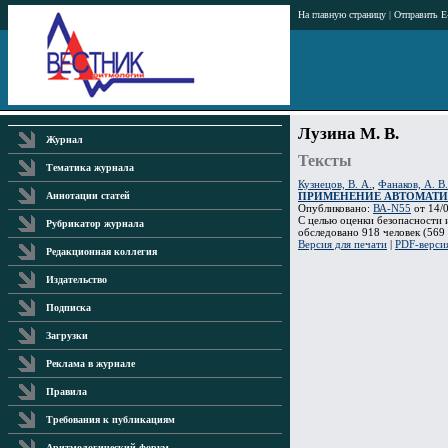
На главную страницу
|
Отправить E
Лузина М. В.
Журнал
Тексты
Тематика журнала
Кузнецов, В. А.
,
Фанаков, А. В.
ПРИМЕНЕНИЕ АВТОМАТИ
Аннотации статей
Опубликовано:
ВА-N55
от 14/0
C целью оценки безопасности
Рубрикатор журнала
обследовано 918 человек (569
Версия для печати
|
PDF-верси
Редакционная коллегия
Издательство
Подписка
Загрузки
Реклама в журнале
Правила
Требования к публикациям
Аритмологический форум