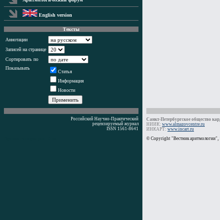
English version
Тексты
Аннотации
Записей на странице
Сортировать по
Показывать
Статья
Информация
Новости
Российский Научно-Практический
Санкт-Петербургское общество кард
рецензируемый журнал
НИИК:
www.almazovcentre.ru
ISSN 1561-8641
ИНКАРТ:
www.incart.ru
Время генерации: 0 мс
© Copyright "Вестник аритмологии",