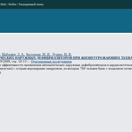
-Mail
|
Войти
|
Расширенный поиск
,
Шабалков, Э. А.
,
Бессонова, М. И.
,
Лузина, М. В.
ЧЕСКИХ НАРУЖНЫХ ДЕФИБРИЛЛЯТОРОВ ПРИ ЖИЗНЕУГРОЖАЮЩИХ ТАХИА
9/2009, стр. 10-13 /..
Оригинальные исследования
 и эффективности применения автоматических наружных дефибрилляторов в кардиологичес
 мужчин) с острым коронарным синдромом, из которых 760 человек было с подъемом сегм
я