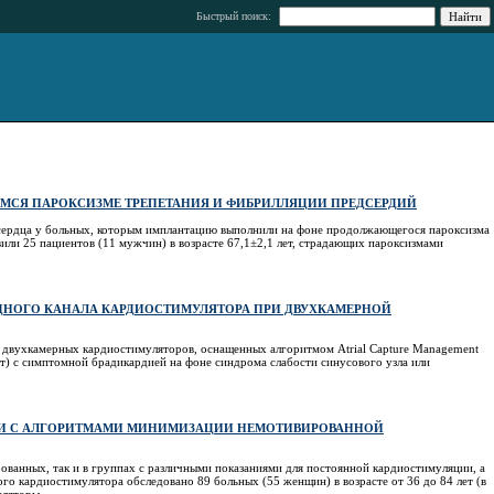
Быстрый поиск:
МСЯ ПАРОКСИЗМЕ ТРЕПЕТАНИЯ И ФИБРИЛЛЯЦИИ ПРЕДСЕРДИЙ
сердца у больных, которым имплантацию выполнили на фоне продолжающегося пароксизма
или 25 пациентов (11 мужчин) в возрасте 67,1±2,1 лет, страдающих пароксизмами
ДНОГО КАНАЛА КАРДИОСТИМУЛЯТОРА ПРИ ДВУХКАМЕРНОЙ
 двухкамерных кардиостимуляторов, оснащенных алгоритмом Atrial Capture Management
ет) с симптомной брадикардией на фоне синдрома слабости синусового узла или
ИИ С АЛГОРИТМАМИ МИНИМИЗАЦИИ НЕМОТИВИРОВАННОЙ
ванных, так и в группах с различными показаниями для постоянной кардиостимуляции, а
о кардиостимулятора обследовано 89 больных (55 женщин) в возрасте от 36 до 84 лет (в
уляторы.