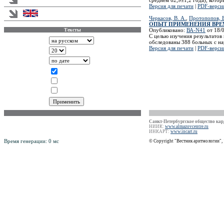
Версия для печати
|
PDF-верси
English version
Черкасов, В. А.
,
Протопопов, В
ОПЫТ ПРИМЕНЕНИЯ ВРЕ
Опубликовано:
ВА-N41
от 18/0
Тексты
С целью изучения результато
Аннотации
обследованы 388 больных с н
Версия для печати
|
PDF-верси
Записей на странице
Сортировать по
Показывать
Статья
Информация
Новости
Российский Научно-Практический
Санкт-Петербургское общество кард
рецензируемый журнал
НИИК:
www.almazovcentre.ru
ISSN 1561-8641
ИНКАРТ:
www.incart.ru
Время генерации: 0 мс
© Copyright "Вестник аритмологии",