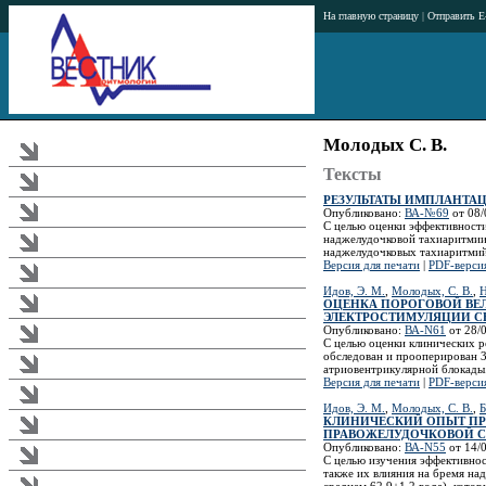
На главную страницу
|
Отправить E
Молодых С. В.
Журнал
Тексты
Тематика журнала
РЕЗУЛЬТАТЫ ИМПЛАНТА
Опубликовано:
ВА-№69
от 08/0
Аннотации статей
С целью оценки эффективност
наджелудочковой тахиаритмии,
Рубрикатор журнала
наджелудочковых тахиаритмий
Версия для печати
|
PDF-верси
Редакционная коллегия
Идов, Э. М.
,
Молодых, С. В.
,
Н
ОЦЕНКА ПОРОГОВОЙ ВЕ
Издательство
ЭЛЕКТРОСТИМУЛЯЦИИ С
Опубликовано:
ВА-N61
от 28/0
Подписка
С целью оценки клинических 
обследован и прооперирован 3
Загрузки
атриовентрикулярной блокады
Версия для печати
|
PDF-верси
Реклама в журнале
Идов, Э. М.
,
Молодых, С. В.
,
Б
КЛИНИЧЕСКИЙ ОПЫТ ПР
Правила
ПРАВОЖЕЛУДОЧКОВОЙ 
Опубликовано:
ВА-N55
от 14/0
Требования к публикациям
С целью изучения эффективнос
также их влияния на бремя на
среднем 62,9±1,2 года), кот
Аритмологический форум