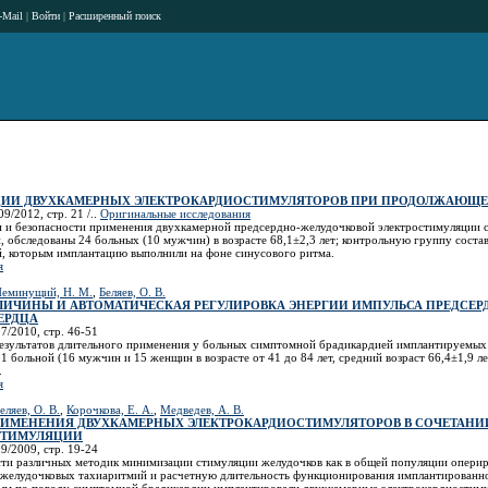
-Mail
|
Войти
|
Расширенный поиск
ЦИИ ДВУХКАМЕРНЫХ ЭЛЕКТРОКАРДИОСТИМУЛЯТОРОВ ПРИ ПРОДОЛЖАЮЩЕ
9/2012, стр. 21 /..
Оригинальные исследования
и и безопасности применения двухкамерной предсердно-желудочковой электростимуляции 
 обследованы 24 больных (10 мужчин) в возрасте 68,1±2,3 лет; контрольную группу состав
, которым имплантацию выполнили на фоне синусового ритма.
я
еминущий, Н. М.
,
Беляев, О. В.
ЛИЧИНЫ И АВТОМАТИЧЕСКАЯ РЕГУЛИРОВКА ЭНЕРГИИ ИМПУЛЬСА ПРЕДСЕР
ЕРДЦА
7/2010, стр. 46-51
результатов длительного применения у больных симптомной брадикардией имплантируемых
1 больной (16 мужчин и 15 женщин в возрасте от 41 до 84 лет, средний возраст 66,4±1,9 л
.
я
еляев, О. В.
,
Корочкова, Е. А.
,
Медведев, А. В.
ИМЕНЕНИЯ ДВУХКАМЕРНЫХ ЭЛЕКТРОКАРДИОСТИМУЛЯТОРОВ В СОЧЕТАН
СТИМУЛЯЦИИ
9/2009, стр. 19-24
ти различных методик минимизации стимуляции желудочков как в общей популяции опериро
джелудочковых тахиаритмий и расчетную длительность функционирования имплантированног
орым по поводу симптомной брадикардии имплантировали двухкамерные электрокардиостим