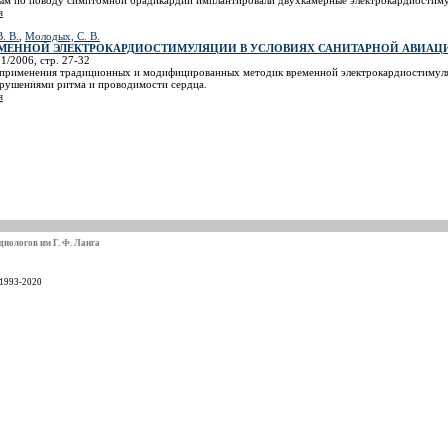
я
. В.
,
Молодых, С. В.
МЕННОЙ ЭЛЕКТРОКАРДИОСТИМУЛЯЦИИ В УСЛОВИЯХ САНИТАРНОЙ АВИАЦ
1/2006, стр. 27-32
в применения традиционных и модифицированных методик временной электрокардиостимуля
арушениями ритма и проводимости сердца.
я
иологов им Г. Ф. Ланга
 1993-2020