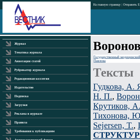
На главную страницу
|
Отправить E
Воронов
Журнал
Тематика журнала
Государственный медицинский 
Павлова
Аннотации статей
Тексты
Рубрикатор журнала
Редакционная коллегия
Гудкова, А. 
Издательство
Н. П.
,
Вороно
Подписка
Крутиков, А.
Загрузки
Тихонова, Ю
Реклама в журнале
Sejersen, T.
,
Правила
Требования к публикациям
СТРУКТУ
Аритмологический форум