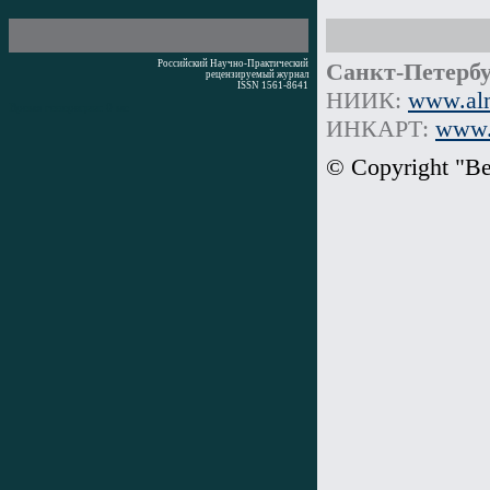
Российский Научно-Практический
Санкт-Петербу
рецензируемый журнал
ISSN 1561-8641
НИИК:
www.alm
Время генерации: 0 мс
ИНКАРТ:
www.i
© Copyright "В