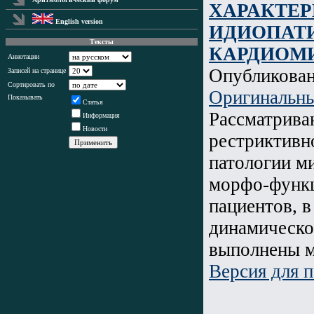
ХАРАКТЕ
English version
ИДИОПАТ
Тексты
КАРДИОМ
Аннотации
Опубликова
Записей на странице
Сортировать по
Оригинальны
Показывать
Статья
Рассматрива
Информация
Новости
рестриктивн
патологии ми
морфо-функц
пациентов, в
динамическо
выполнены м
Версия для п