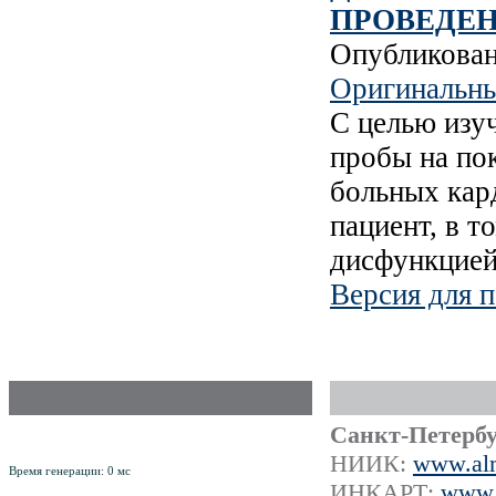
ПРОВЕДЕ
Опубликова
Оригинальны
С целью изу
пробы на по
больных кар
пациент, в т
дисфункцией
Версия для п
Российский Научно-Практический
Санкт-Петербу
рецензируемый журнал
ISSN 1561-8641
НИИК:
www.alm
Время генерации: 0 мс
ИНКАРТ:
www.i