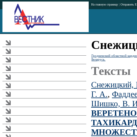
На главную страницу
|
Отправить E
Снежицк
Журнал
Тематика журнала
Гродненский областной карди
Беларусь.
Аннотации статей
Тексты
Рубрикатор журнала
Редакционная коллегия
Снежицкий, 
Издательство
Г. А.
,
Фаддее
Подписка
Шишко, В. И
Загрузки
ВЕРЕТЕНО
Реклама в журнале
ТАХИКАРД
Правила
Требования к публикациям
МНОЖЕСТ
Аритмологический форум