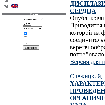
ДИСПЛАЗ
English version
СЕРДЦА
Тексты
Опубликова
Аннотации
Приводится 
Записей на странице
Сортировать по
которой на 
Показывать
Статья
соединитель
Информация
Новости
веретенообр
потребовало
Версия для п
Снежицкий, 
ХАРАКТЕР
ПРОВЕДЕН
ОРГАНИЧ