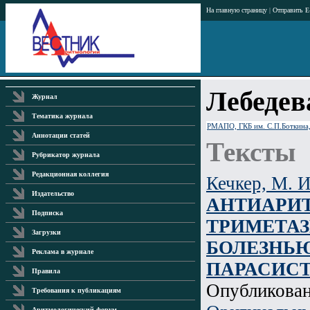
На главную страницу
|
Отправить E
Лебедева
Журнал
Тематика журнала
РМАПО, ГКБ им. С.П.Боткина
Аннотации статей
Тексты
Рубрикатор журнала
Редакционная коллегия
Кечкер, М. И
Издательство
АНТИАРИ
Подписка
ТРИМЕТА
Загрузки
БОЛЕЗНЬЮ
Реклама в журнале
ПАРАСИС
Правила
Опубликова
Требования к публикациям
Аритмологический форум