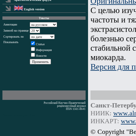
Оригинальны
С целью изу
English version
частоты и т
Тексты
Аннотации
экстрасисто
Записей на странице
болезнью се
Сортировать по
Показывать
Статья
стабильной 
Информация
миокарда.
Новости
Версия для п
Российский Научно-Практический
Санкт-Петербу
рецензируемый журнал
ISSN 1561-8641
НИИК:
www.alm
Время генерации: 0 мс
ИНКАРТ:
www.i
© Copyright "В