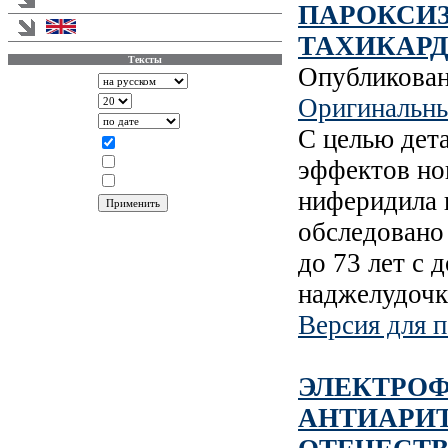
ПАРОКСИ
English version
ТАХИКАР
Тексты
Опубликова
Аннотации
Оригинальны
Записей на странице
Сортировать по
С целью дет
Показывать
Статья
эффектов нов
Информация
Новости
ниферидила 
обследовано 
до 73 лет с
наджелудочк
Версия для п
ЭЛЕКТРО
АНТИАРИ