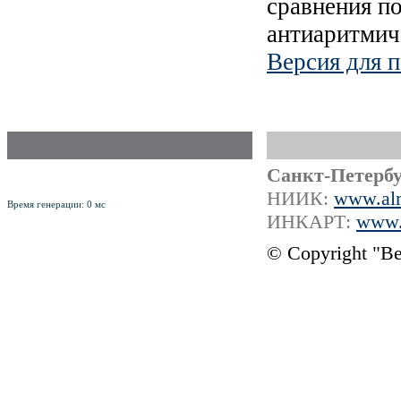
сравнения п
антиаритмич
Версия для п
Российский Научно-Практический
Санкт-Петербу
рецензируемый журнал
ISSN 1561-8641
НИИК:
www.alm
Время генерации: 0 мс
ИНКАРТ:
www.i
© Copyright "В