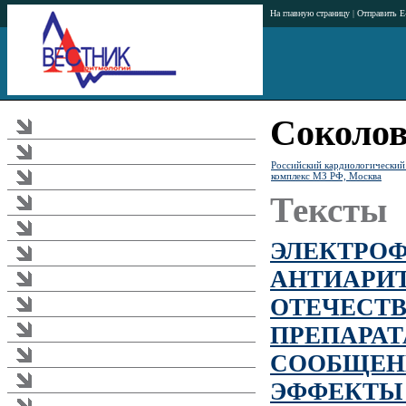
На главную страницу
|
Отправить E
Соколов
Журнал
Тематика журнала
Российский кардиологический
комплекс МЗ РФ, Москва
Аннотации статей
Тексты
Рубрикатор журнала
Редакционная коллегия
ЭЛЕКТРО
Издательство
АНТИАРИ
Подписка
ОТЕЧЕСТ
Загрузки
ПРЕПАРАТ
Реклама в журнале
СООБЩЕНИ
Правила
Требования к публикациям
ЭФФЕКТЫ
Аритмологический форум