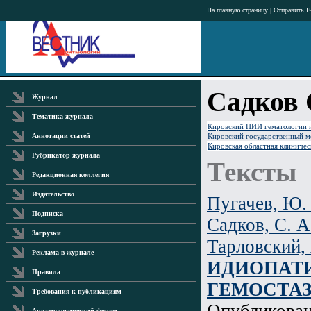
На главную страницу
|
Отправить E
Садков 
Журнал
Тематика журнала
Кировский НИИ гематологии и
Кировский государственный м
Аннотации статей
Кировская областная клиничес
Рубрикатор журнала
Тексты
Редакционная коллегия
Издательство
Пугачев, Ю.
Подписка
Садков, С. А
Загрузки
Тарловский, 
Реклама в журнале
ИДИОПАТИ
Правила
ГЕМОСТАЗ
Требования к публикациям
Опубликова
Аритмологический форум