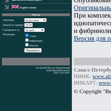
Оригинальны
English version
При комплек
Тексты
Аннотации
идиопатичес
Записей на странице
и фибриноли
Сортировать по
Показывать
Версия для п
Статья
Информация
Новости
Российский Научно-Практический
Санкт-Петербу
рецензируемый журнал
ISSN 1561-8641
НИИК:
www.alm
Время генерации: 1 мс
ИНКАРТ:
www.i
© Copyright "В