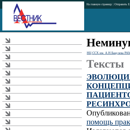
На главную страницу
|
Отправить E
Немину
Журнал
Тематика журнала
НЦ ССХ им. А.Н.Бакулева Р
Аннотации статей
Тексты
Рубрикатор журнала
Редакционная коллегия
ЭВОЛЮЦИ
Издательство
КОНЦЕПЦИ
Подписка
ПАЦИЕНТ
Загрузки
РЕСИНХР
Реклама в журнале
Опубликова
Правила
помощь прак
Требования к публикациям
Аритмологический форум