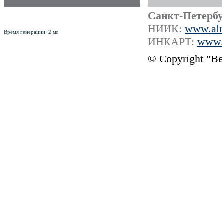
Российский Научно-Практический
Санкт-Петербу
рецензируемый журнал
ISSN 1561-8641
НИИК:
www.alm
Время генерации: 2 мс
ИНКАРТ:
www.i
© Copyright "В