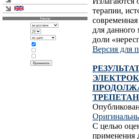
Излагаются 
терапии, ист
English version
современная
Тексты
Аннотации
для данного
Записей на странице
доли «нерес
Сортировать по
Показывать
Статья
Версия для п
Информация
Новости
РЕЗУЛЬТ
ЭЛЕКТРО
ПРОДОЛЖ
ТРЕПЕТАН
Опубликова
Оригинальны
С целью оце
применения 