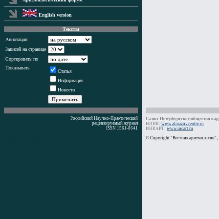
English version
Тексты
Аннотации
Записей на странице
Сортировать по
Показывать
Статья
Информация
Новости
Российский Научно-Практический
Санкт-Петербургское общество кард
рецензируемый журнал
НИИК:
www.almazovcentre.ru
ISSN 1561-8641
ИНКАРТ:
www.incart.ru
Время генерации: 4 мс
© Copyright "Вестник аритмологии",