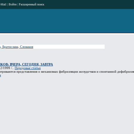
-Mail
|
Войти
|
Расширенный поиск
, Братислава, Словакия
В: ВЧЕРА, СЕГОДНЯ, ЗАВТРА
2/1999 /..
Передовые статьи
атриваются представления о механизмах фибрилляции желудочков и спонтанной дефибрилля
я