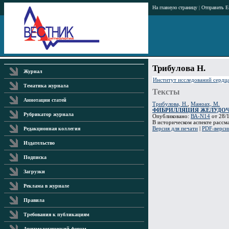
На главную страницу
|
Отправить E
Трибулова Н.
Журнал
Институт исследований сердца
Тематика журнала
Тексты
Аннотации статей
Трибулова, Н.
,
Маноах, М.
ФИБРИЛЛЯЦИЯ ЖЕЛУДОЧКО
Рубрикатор журнала
Опубликовано:
ВА-N14
от 28/1
В историческом аспекте рассм
Версия для печати
|
PDF-верси
Редакционная коллегия
Издательство
Подписка
Загрузки
Реклама в журнале
Правила
Требования к публикациям
Аритмологический форум