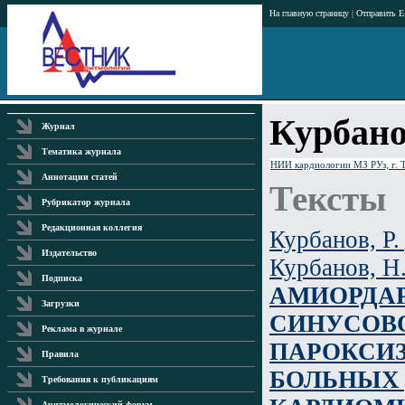
На главную страницу
|
Отправить E
Курбанов
Журнал
Тематика журнала
НИИ кардиологии МЗ РУз, г. Т
Аннотации статей
Тексты
Рубрикатор журнала
Редакционная коллегия
Курбанов, Р.
Издательство
Курбанов, Н.
Подписка
АМИОРДА
Загрузки
СИНУСОВ
Реклама в журнале
ПАРОКСИЗ
Правила
БОЛЬНЫХ
Требования к публикациям
Аритмологический форум