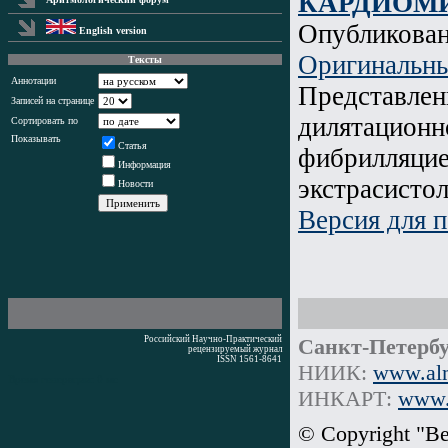
КАРДИОМ
Опубликова
English version
Оригинальны
Тексты
Аннотации
Представлен
Записей на странице
дилятационн
Сортировать по
Показывать
Статья
фибрилляцие
Информация
экстрасисто
Новости
Версия для п
Российский Научно-Практический
Санкт-Петербу
рецензируемый журнал
ISSN 1561-8641
НИИК:
www.alm
Время генерации: 0 мс
ИНКАРТ:
www.i
© Copyright "В