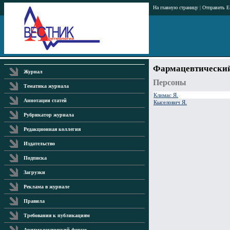
На главную страницу
|
Отправить E
Фармацевтический
Журнал
Персоны
Тематика журнала
Климас Я.
Аннотации статей
Кыселович Я.
Рубрикатор журнала
Редакционная коллегия
Издательство
Подписка
Загрузки
Реклама в журнале
Правила
Требования к публикациям
Аритмологический форум