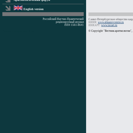
English version
Российский Научно-Практический
Санкт-Петербургское общество кард
рецензируемый журнал
НИИК:
www.almazovcentre.ru
ISSN 1561-8641
ИНКАРТ:
www.incart.ru
Время генерации: 0 мс
© Copyright "Вестник аритмологии",