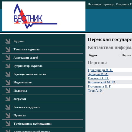
На главную страницу
|
Отправить E
Пермская государ
Журнал
Контактная информ
Тематика журнала
Адрес
:
г. Пермь
Аннотации статей
Персоны
Рубрикатор журнала
Григориади Н. Е.
Зубарев М. А.
Редакционная коллегия
Иванько О. Ю.
Корнеевский М. Ю.
Издательство
Потешкина Н. Г.
Туев А. В.
Подписка
Загрузки
Реклама в журнале
Правила
Требования к публикациям
Аритмологический форум