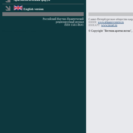
English version
Российский Научно-Практический
Санкт-Петербургское общество кард
рецензируемый журнал
НИИК:
www.almazovcentre.ru
ISSN 1561-8641
ИНКАРТ:
www.incart.ru
Время генерации: 0 мс
© Copyright "Вестник аритмологии",