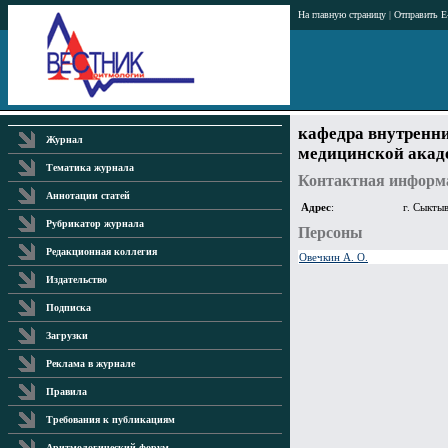
На главную страницу
|
Отправить E
кафедра внутренн
Журнал
медицинской акад
Тематика журнала
Контактная информ
Аннотации статей
Адрес
:
г. Сыкты
Рубрикатор журнала
Персоны
Редакционная коллегия
Овечкин А. О.
Издательство
Подписка
Загрузки
Реклама в журнале
Правила
Требования к публикациям
Аритмологический форум