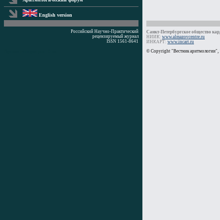
English version
Российский Научно-Практический
Санкт-Петербургское общество кард
рецензируемый журнал
НИИК:
www.almazovcentre.ru
ISSN 1561-8641
ИНКАРТ:
www.incart.ru
Время генерации: 0 мс
© Copyright "Вестник аритмологии",