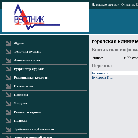
На главную страницу
|
Отправить E
городская клиниче
Журнал
Контактная информ
Тематика журнала
Адрес
:
г. Иркутс
Аннотации статей
Персоны
Рубрикатор журнала
Батьянов И. С.
Бухарова Г. В.
Редакционная коллегия
Издательство
Подписка
Загрузки
Реклама в журнале
Правила
Требования к публикациям
Аритмологический форум