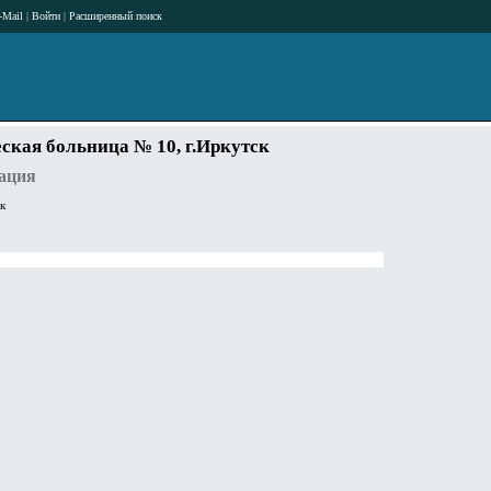
-Mail
|
Войти
|
Расширенный поиск
ская больница № 10, г.Иркутск
ация
к