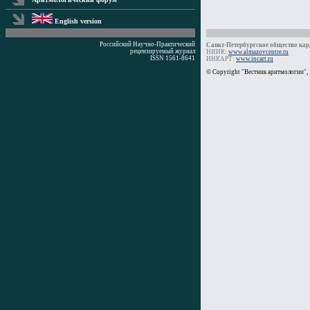
English version
Российский Научно-Практический
Санкт-Петербургское общество кард
рецензируемый журнал
НИИК:
www.almazovcentre.ru
ISSN 1561-8641
ИНКАРТ:
www.incart.ru
Время генерации: 0 мс
© Copyright "Вестник аритмологии",