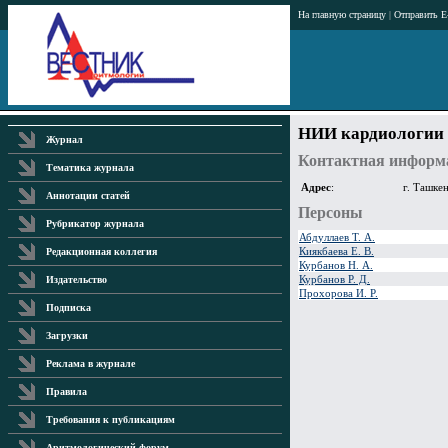
На главную страницу
|
Отправить E
НИИ кардиологии М
Журнал
Контактная информ
Тематика журнала
Адрес
:
г. Ташкен
Аннотации статей
Персоны
Рубрикатор журнала
Абдуллаев Т. А.
Киякбаева Е. В.
Редакционная коллегия
Курбанов Н. А.
Курбанов Р. Д.
Издательство
Прохорова И. Р.
Подписка
Загрузки
Реклама в журнале
Правила
Требования к публикациям
Аритмологический форум