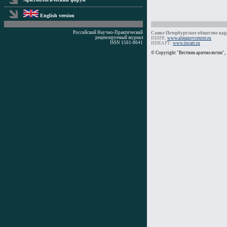
English version
Российский Научно-Практический
Санкт-Петербургское общество кард
рецензируемый журнал
НИИК:
www.almazovcentre.ru
ISSN 1561-8641
ИНКАРТ:
www.incart.ru
Время генерации: 3 мс
© Copyright "Вестник аритмологии",