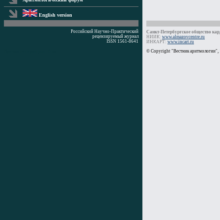
English version
Российский Научно-Практический
Санкт-Петербургское общество кард
рецензируемый журнал
НИИК:
www.almazovcentre.ru
ISSN 1561-8641
ИНКАРТ:
www.incart.ru
Время генерации: 0 мс
© Copyright "Вестник аритмологии",