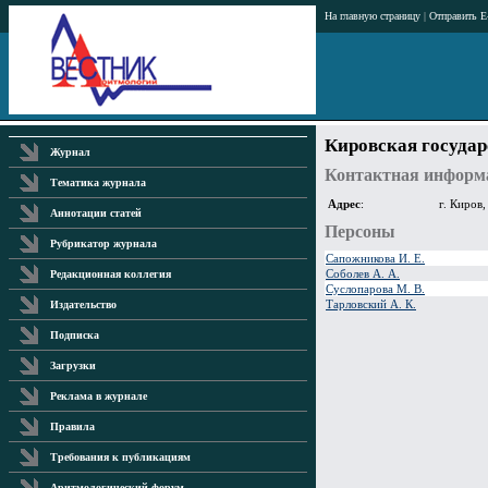
На главную страницу
|
Отправить E
Кировская госуда
Журнал
Контактная информ
Тематика журнала
Адрес
:
г. Киров,
Аннотации статей
Персоны
Рубрикатор журнала
Сапожникова И. Е.
Соболев А. А.
Редакционная коллегия
Суслопарова М. В.
Тарловский А. К.
Издательство
Подписка
Загрузки
Реклама в журнале
Правила
Требования к публикациям
Аритмологический форум