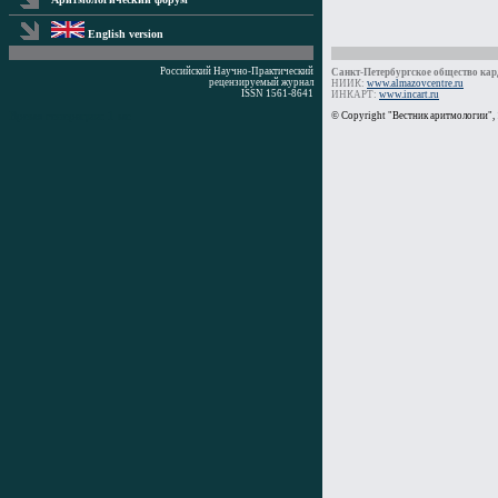
English version
Российский Научно-Практический
Санкт-Петербургское общество кард
рецензируемый журнал
НИИК:
www.almazovcentre.ru
ISSN 1561-8641
ИНКАРТ:
www.incart.ru
Время генерации: 1 мс
© Copyright "Вестник аритмологии",