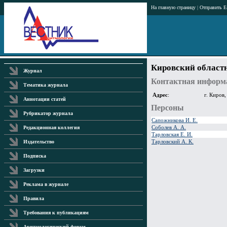
На главную страницу
|
Отправить E
Кировский област
Журнал
Контактная информ
Тематика журнала
Адрес
:
г. Киров,
Аннотации статей
Персоны
Рубрикатор журнала
Сапожникова И. Е.
Соболев А. А.
Редакционная коллегия
Тарловская Е. И.
Тарловский А. К.
Издательство
Подписка
Загрузки
Реклама в журнале
Правила
Требования к публикациям
Аритмологический форум