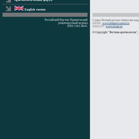
English version
Российский Научно-Практический
Санкт-Петербургское общество кард
рецензируемый журнал
НИИК:
www.almazovcentre.ru
ISSN 1561-8641
ИНКАРТ:
www.incart.ru
Время генерации: 0 мс
© Copyright "Вестник аритмологии",