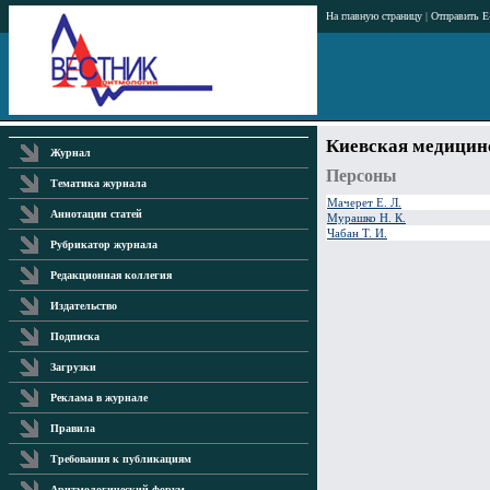
На главную страницу
|
Отправить E
Киевская медицин
Журнал
Персоны
Тематика журнала
Мачерет Е. Л.
Аннотации статей
Мурашко Н. К.
Чабан Т. И.
Рубрикатор журнала
Редакционная коллегия
Издательство
Подписка
Загрузки
Реклама в журнале
Правила
Требования к публикациям
Аритмологический форум