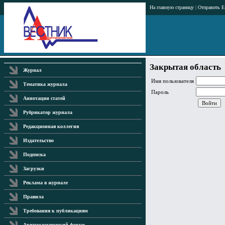
На главную страницу
|
Отправить E
Закрытая область
Журнал
Имя пользователя
Тематика журнала
Пароль
Аннотации статей
Рубрикатор журнала
Редакционная коллегия
Издательство
Подписка
Загрузки
Реклама в журнале
Правила
Требования к публикациям
Аритмологический форум