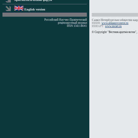
English version
Российский Научно-Практический
Санкт-Петербургское общество кард
рецензируемый журнал
НИИК:
www.almazovcentre.ru
ISSN 1561-8641
ИНКАРТ:
www.incart.ru
Время генерации: 0 мс
© Copyright "Вестник аритмологии",