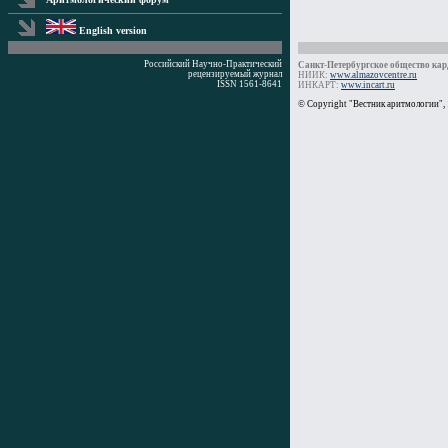
English version
Российский Научно-Практический
Санкт-Петербургское общество кард
рецензируемый журнал
НИИК:
www.almazovcentre.ru
ISSN 1561-8641
ИНКАРТ:
www.incart.ru
Время генерации: 0 мс
© Copyright "Вестник аритмологии",