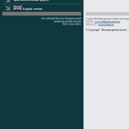
English version
Российский Научно-Практический
Санкт-Петербургское общество кард
рецензируемый журнал
НИИК:
www.almazovcentre.ru
ISSN 1561-8641
ИНКАРТ:
www.incart.ru
Время генерации: 0 мс
© Copyright "Вестник аритмологии",