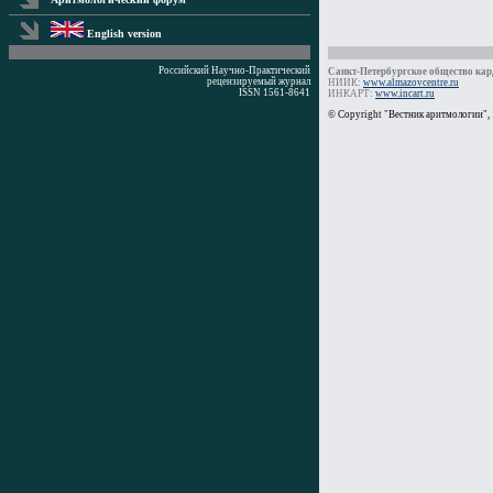
English version
Российский Научно-Практический
Санкт-Петербургское общество кард
рецензируемый журнал
НИИК:
www.almazovcentre.ru
ISSN 1561-8641
ИНКАРТ:
www.incart.ru
Время генерации: 0 мс
© Copyright "Вестник аритмологии",