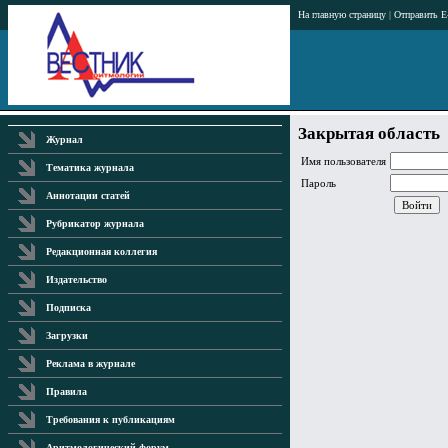
На главную страницу
|
Отправить E
Закрытая область
Журнал
Имя пользователя
Тематика журнала
Пароль
Аннотации статей
Рубрикатор журнала
Редакционная коллегия
Издательство
Подписка
Загрузки
Реклама в журнале
Правила
Требования к публикациям
Аритмологический форум