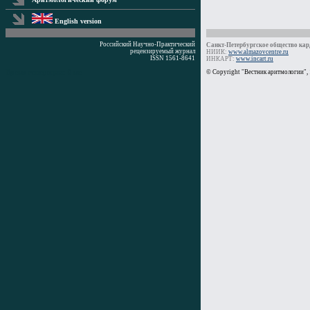
English version
Российский Научно-Практический
Санкт-Петербургское общество кард
рецензируемый журнал
НИИК:
www.almazovcentre.ru
ISSN 1561-8641
ИНКАРТ:
www.incart.ru
Время генерации: 0 мс
© Copyright "Вестник аритмологии",