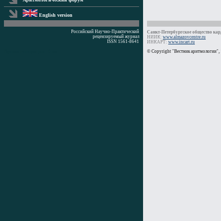
English version
Российский Научно-Практический
Санкт-Петербургское общество кард
рецензируемый журнал
НИИК:
www.almazovcentre.ru
ISSN 1561-8641
ИНКАРТ:
www.incart.ru
Время генерации: 0 мс
© Copyright "Вестник аритмологии",