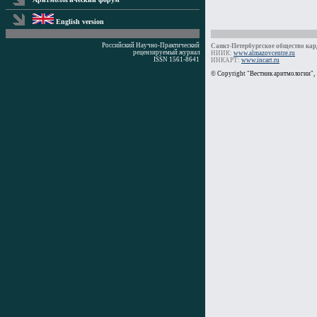
English version
Российский Научно-Практический
Санкт-Петербургское общество кард
рецензируемый журнал
НИИК:
www.almazovcentre.ru
ISSN 1561-8641
ИНКАРТ:
www.incart.ru
Время генерации: 0 мс
© Copyright "Вестник аритмологии",