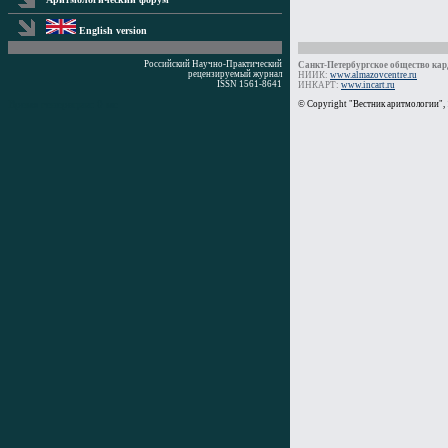
English version
Российский Научно-Практический
Санкт-Петербургское общество кард
рецензируемый журнал
НИИК:
www.almazovcentre.ru
ISSN 1561-8641
ИНКАРТ:
www.incart.ru
Время генерации: 0 мс
© Copyright "Вестник аритмологии",