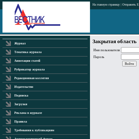
На главную страницу
|
Отправить E
Закрытая область
Журнал
Имя пользователя
Тематика журнала
Пароль
Аннотации статей
Рубрикатор журнала
Редакционная коллегия
Издательство
Подписка
Загрузки
Реклама в журнале
Правила
Требования к публикациям
Аритмологический форум