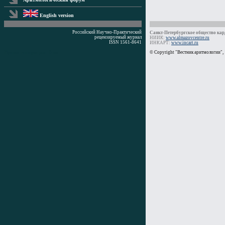
English version
Российский Научно-Практический
Санкт-Петербургское общество кард
рецензируемый журнал
НИИК:
www.almazovcentre.ru
ISSN 1561-8641
ИНКАРТ:
www.incart.ru
Время генерации: 0 мс
© Copyright "Вестник аритмологии",