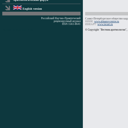
English version
Российский Научно-Практический
Санкт-Петербургское общество кард
рецензируемый журнал
НИИК:
www.almazovcentre.ru
ISSN 1561-8641
ИНКАРТ:
www.incart.ru
Время генерации: 0 мс
© Copyright "Вестник аритмологии",