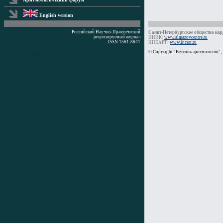
English version
Российский Научно-Практический
Санкт-Петербургское общество кард
рецензируемый журнал
НИИК:
www.almazovcentre.ru
ISSN 1561-8641
ИНКАРТ:
www.incart.ru
Время генерации: 0 мс
© Copyright "Вестник аритмологии",