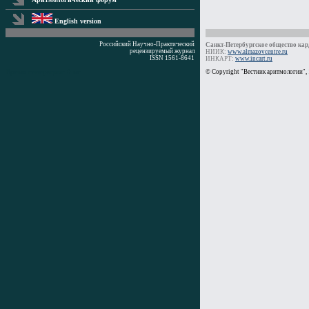
English version
Российский Научно-Практический
Санкт-Петербургское общество кард
рецензируемый журнал
НИИК:
www.almazovcentre.ru
ISSN 1561-8641
ИНКАРТ:
www.incart.ru
Время генерации: 0 мс
© Copyright "Вестник аритмологии",