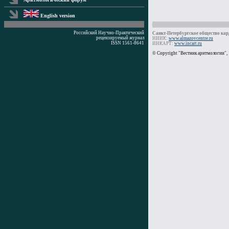
English version
Российский Научно-Практический
Санкт-Петербургское общество кард
рецензируемый журнал
НИИК:
www.almazovcentre.ru
ISSN 1561-8641
ИНКАРТ:
www.incart.ru
Время генерации: 0 мс
© Copyright "Вестник аритмологии",