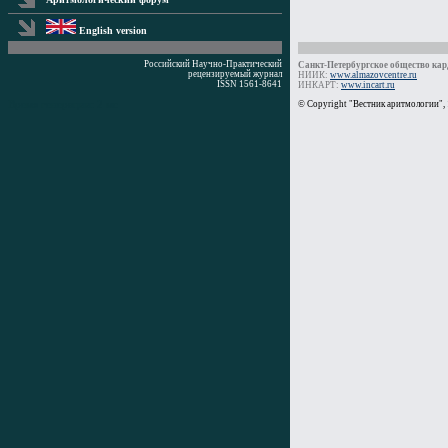
English version
Российский Научно-Практический
Санкт-Петербургское общество кард
рецензируемый журнал
НИИК:
www.almazovcentre.ru
ISSN 1561-8641
ИНКАРТ:
www.incart.ru
Время генерации: 2 мс
© Copyright "Вестник аритмологии",