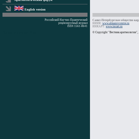
English version
Российский Научно-Практический
Санкт-Петербургское общество кард
рецензируемый журнал
НИИК:
www.almazovcentre.ru
ISSN 1561-8641
ИНКАРТ:
www.incart.ru
Время генерации: 0 мс
© Copyright "Вестник аритмологии",