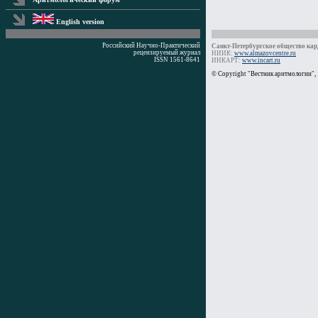
English version
Российский Научно-Практический
Санкт-Петербургское общество кард
рецензируемый журнал
НИИК:
www.almazovcentre.ru
ISSN 1561-8641
ИНКАРТ:
www.incart.ru
Время генерации: 0 мс
© Copyright "Вестник аритмологии",