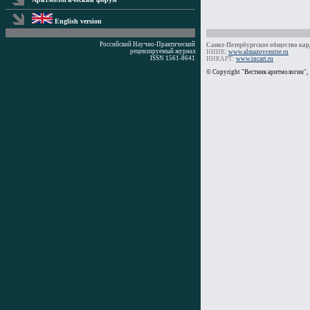
English version
Российский Научно-Практический
Санкт-Петербургское общество кард
рецензируемый журнал
НИИК:
www.almazovcentre.ru
ISSN 1561-8641
ИНКАРТ:
www.incart.ru
Время генерации: 0 мс
© Copyright "Вестник аритмологии",