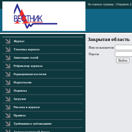
На главную страницу
|
Отправить E
Закрытая область
Журнал
Имя пользователя
Тематика журнала
Пароль
Аннотации статей
Рубрикатор журнала
Редакционная коллегия
Издательство
Подписка
Загрузки
Реклама в журнале
Правила
Требования к публикациям
Аритмологический форум