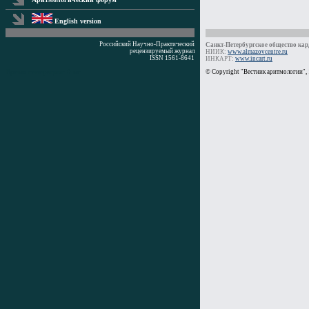
English version
Российский Научно-Практический
Санкт-Петербургское общество кард
рецензируемый журнал
НИИК:
www.almazovcentre.ru
ISSN 1561-8641
ИНКАРТ:
www.incart.ru
Время генерации: 0 мс
© Copyright "Вестник аритмологии",