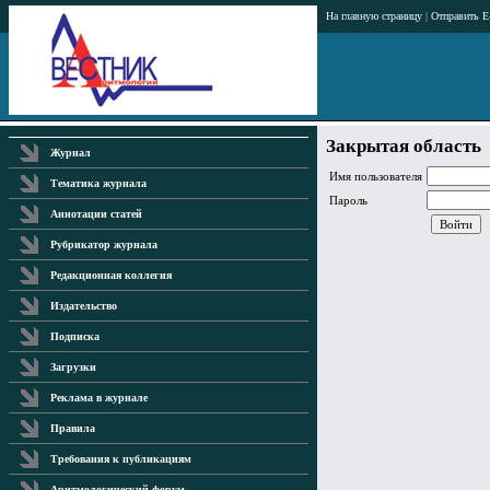
На главную страницу
|
Отправить E
Закрытая область
Журнал
Имя пользователя
Тематика журнала
Пароль
Аннотации статей
Рубрикатор журнала
Редакционная коллегия
Издательство
Подписка
Загрузки
Реклама в журнале
Правила
Требования к публикациям
Аритмологический форум