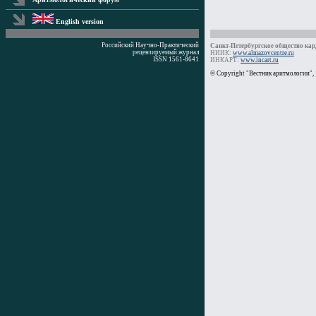
English version
Российский Научно-Практический
Санкт-Петербургское общество кард
рецензируемый журнал
НИИК:
www.almazovcentre.ru
ISSN 1561-8641
ИНКАРТ:
www.incart.ru
Время генерации: 0 мс
© Copyright "Вестник аритмологии",