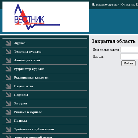
На главную страницу
|
Отправить E
Закрытая область
Журнал
Имя пользователя
Тематика журнала
Пароль
Аннотации статей
Рубрикатор журнала
Редакционная коллегия
Издательство
Подписка
Загрузки
Реклама в журнале
Правила
Требования к публикациям
Аритмологический форум