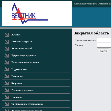
На главную страницу
|
Отправить E
Закрытая область
Журнал
Имя пользователя
Тематика журнала
Пароль
Аннотации статей
Рубрикатор журнала
Редакционная коллегия
Издательство
Подписка
Загрузки
Реклама в журнале
Правила
Требования к публикациям
Аритмологический форум