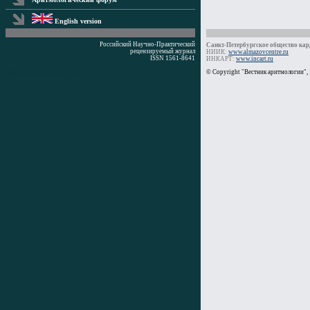
English version
Российский Научно-Практический
Санкт-Петербургское общество кард
рецензируемый журнал
НИИК:
www.almazovcentre.ru
ISSN 1561-8641
ИНКАРТ:
www.incart.ru
Время генерации: 0 мс
© Copyright "Вестник аритмологии",