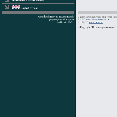
English version
Российский Научно-Практический
Санкт-Петербургское общество кард
рецензируемый журнал
НИИК:
www.almazovcentre.ru
ISSN 1561-8641
ИНКАРТ:
www.incart.ru
Время генерации: 0 мс
© Copyright "Вестник аритмологии",