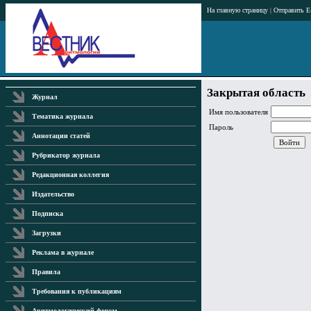
На главную страницу
|
Отправить E
Закрытая область
Журнал
Имя пользователя
Тематика журнала
Пароль
Аннотации статей
Рубрикатор журнала
Редакционная коллегия
Издательство
Подписка
Загрузки
Реклама в журнале
Правила
Требования к публикациям
Аритмологический форум