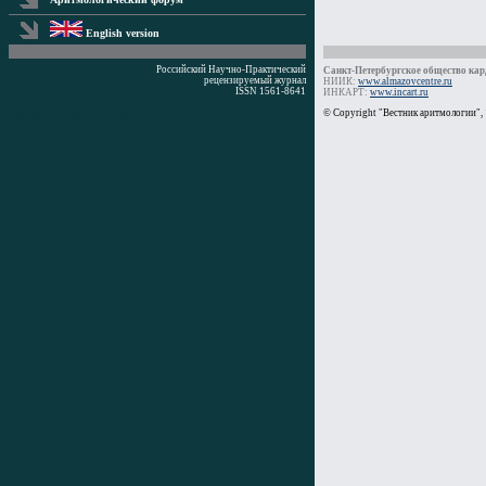
English version
Российский Научно-Практический
Санкт-Петербургское общество кард
рецензируемый журнал
НИИК:
www.almazovcentre.ru
ISSN 1561-8641
ИНКАРТ:
www.incart.ru
Время генерации: 0 мс
© Copyright "Вестник аритмологии",