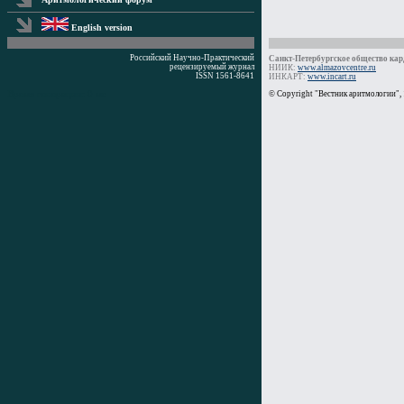
English version
Российский Научно-Практический
Санкт-Петербургское общество кард
рецензируемый журнал
НИИК:
www.almazovcentre.ru
ISSN 1561-8641
ИНКАРТ:
www.incart.ru
Время генерации: 0 мс
© Copyright "Вестник аритмологии",