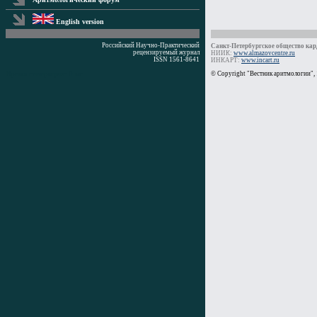
English version
Российский Научно-Практический
Санкт-Петербургское общество кард
рецензируемый журнал
НИИК:
www.almazovcentre.ru
ISSN 1561-8641
ИНКАРТ:
www.incart.ru
Время генерации: 0 мс
© Copyright "Вестник аритмологии",