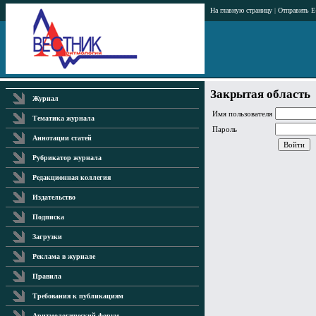
На главную страницу
|
Отправить E
Закрытая область
Журнал
Имя пользователя
Тематика журнала
Пароль
Аннотации статей
Рубрикатор журнала
Редакционная коллегия
Издательство
Подписка
Загрузки
Реклама в журнале
Правила
Требования к публикациям
Аритмологический форум